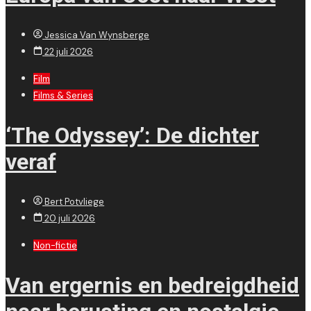
Jessica Van Wynsberge
22 juli 2026
Film
Films & Series
‘The Odyssey’: De dichter
veraf
Bert Potvliege
20 juli 2026
Non-fictie
Van ergernis en bedreigdheid