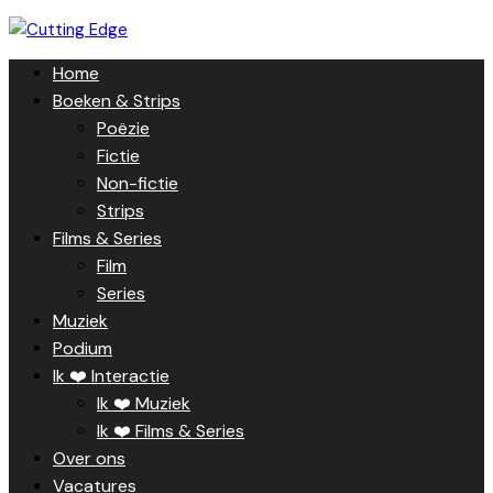
Skip
to
Home
content
Boeken & Strips
Poëzie
Fictie
Non-fictie
Strips
Films & Series
Film
Series
Muziek
Podium
Ik ❤️ Interactie
Ik ❤️ Muziek
Ik ❤️ Films & Series
Over ons
Vacatures