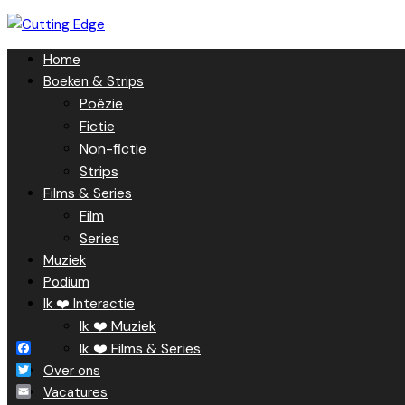
Skip
to
Home
content
Boeken & Strips
Poëzie
Fictie
Non-fictie
Strips
Films & Series
Film
Series
Muziek
Podium
Ik ❤️ Interactie
Ik ❤️ Muziek
Ik ❤️ Films & Series
Facebook
Over ons
Twitter
Vacatures