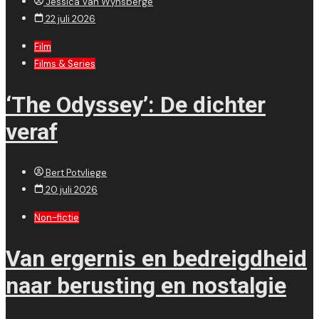
Jessica Van Wynsberge
22 juli 2026
Film
Films & Series
‘The Odyssey’: De dichter
veraf
Bert Potvliege
20 juli 2026
Non-fictie
Van ergernis en bedreigdheid
naar berusting en nostalgie