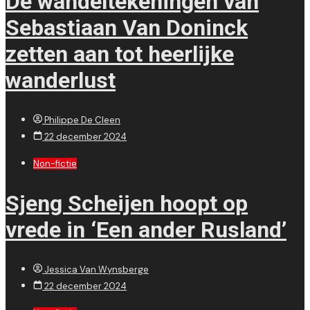
De wandeltekeningen van
Sebastiaan Van Doninck
zetten aan tot heerlijke
wanderlust
Philippe De Cleen
22 december 2024
Non-fictie
Sjeng Scheijen hoopt op
vrede in ‘Een ander Rusland’
Jessica Van Wynsberge
22 december 2024