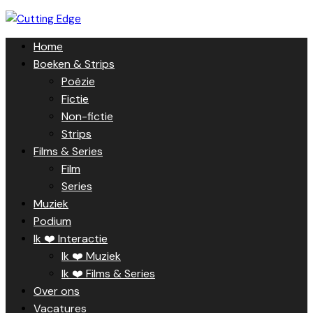
Skip
to
Home
content
Boeken & Strips
Poëzie
Fictie
Non-fictie
Strips
Films & Series
Film
Series
Muziek
Podium
Ik ❤️ Interactie
Ik ❤️ Muziek
Ik ❤️ Films & Series
Over ons
Vacatures