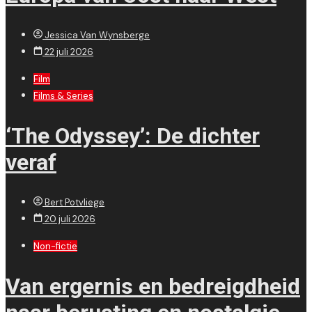
Jessica Van Wynsberge
22 juli 2026
Film
Films & Series
‘The Odyssey’: De dichter
veraf
Bert Potvliege
20 juli 2026
Non-fictie
Van ergernis en bedreigdheid