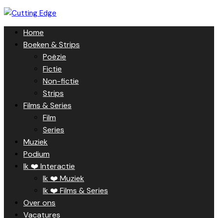
Skip
to
Home
content
Boeken & Strips
Poëzie
Fictie
Non-fictie
Strips
Films & Series
Film
Series
Muziek
Podium
Ik ❤️ Interactie
Ik ❤️ Muziek
Ik ❤️ Films & Series
Over ons
Vacatures