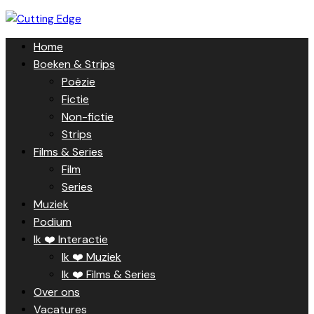
Skip
to
Home
content
Boeken & Strips
Poëzie
Fictie
Non-fictie
Strips
Films & Series
Film
Series
Muziek
Podium
Ik ❤️ Interactie
Ik ❤️ Muziek
Ik ❤️ Films & Series
Over ons
Vacatures