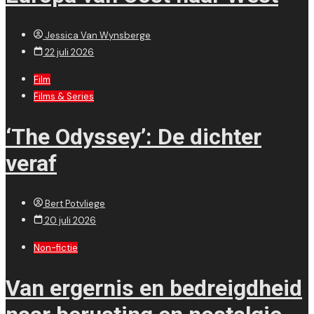
Jessica Van Wynsberge
22 juli 2026
Film
Films & Series
‘The Odyssey’: De dichter
veraf
Bert Potvliege
20 juli 2026
Non-fictie
Van ergernis en bedreigdheid