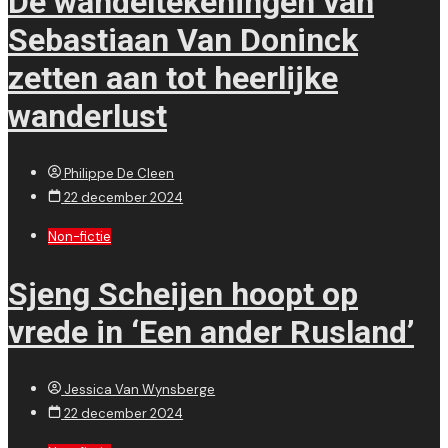
De wandeltekeningen van
Sebastiaan Van Doninck
zetten aan tot heerlijke
wanderlust
Philippe De Cleen
22 december 2024
Non-fictie
Sjeng Scheijen hoopt op
vrede in ‘Een ander Rusland’
Jessica Van Wynsberge
22 december 2024