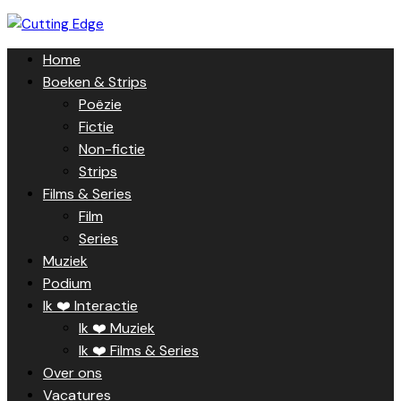
Skip
to
Home
content
Boeken & Strips
Poëzie
Fictie
Non-fictie
Strips
Films & Series
Film
Series
Muziek
Podium
Ik ❤️ Interactie
Ik ❤️ Muziek
Ik ❤️ Films & Series
Over ons
Vacatures