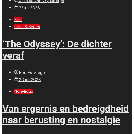
Jessica Van Wynsberge
22 juli 2026
Film
Films & Series
‘The Odyssey’: De dichter
veraf
Bert Potvliege
20 juli 2026
Non-fictie
Van ergernis en bedreigdheid
naar berusting en nostalgie