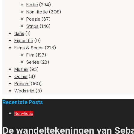
Fictie
(294)
Non-fictie
(308)
Poëzie
(37)
Strips
(146)
dans
(1)
Expositie
(9)
Films & Series
(223)
Film
(197)
Series
(23)
Muziek
(93)
Opinie
(4)
Podium
(160)
Wedstrijd
(5)
Recentste Posts
Non-fictie
De wandeltekeningen van Sebas